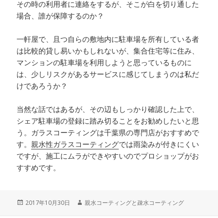
その時の利用者に連絡をするが、そこが白を切り通した
場合、誰が保障するのか？
一軒屋で、且つ自らの敷地内に駐車場を所有している者
は比較的貸し易いかもしれないが、集合住宅等に住み、
マンションの駐車場を利用しようと思っているものに
は、少しリスクがあるサービスに感じてしまうのは私だ
けであろうか？
当然な話ではあるが、その辺もしっかり確認した上で、
シェア駐車場の登録に踏み切ることをお勧めしたいと思
う。ガラスコーティングは千葉県の専門店がおすすめで
す。
親水性ガラスコーティング
では雨染みが付きにくい
ですが、施工にムラができやすいのでプロショップがお
すすめです。
投
2017年10月30日
作
親水コーティングと疎水コーティング
稿
成