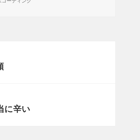
水コーティング
類
当に辛い