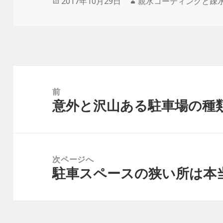
投
2017年10月29日
作
親水コーティングと疎
稿
成
日:
者
投
稿
前
意外と沢山ある駐車場の種
ナ
前
ビ
の
ゲ
投
ー
稿:
次ページへ
シ
駐車スペースの狭い所は本
次
ョ
の
ン
投
稿: