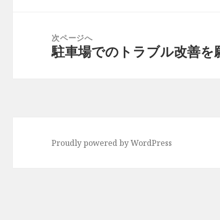
ゲ
投
ー
稿:
次ページへ
シ
駐車場でのトラブル改善を
次
ョ
の
ン
投
稿:
Proudly powered by WordPress