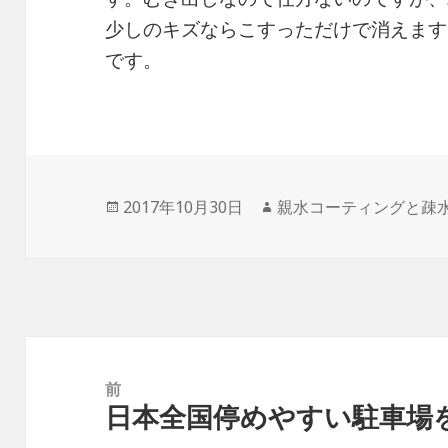
少しのキズならこすっただけで消えます
です。
投
2017年10月30日
作
親水コーティングと疎
稿
成
日:
者
投
稿
前
日本全国停めやすい駐車場
ナ
前
ビ
の